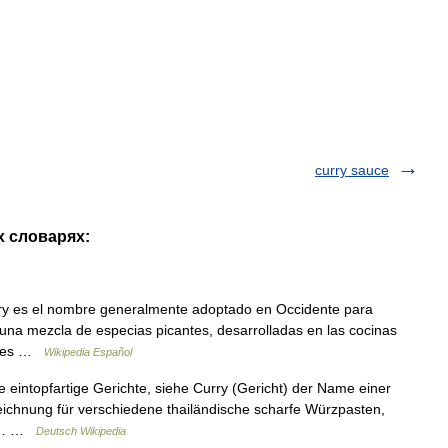
curry sauce
х словарях:
y es el nombre generalmente adoptado en Occidente para
 una mezcla de especias picantes, desarrolladas en las cocinas
entes …
Wikipedia Español
 eintopfartige Gerichte, siehe Curry (Gericht) der Name einer
ichnung für verschiedene thailändische scharfe Würzpasten,
tet… …
Deutsch Wikipedia