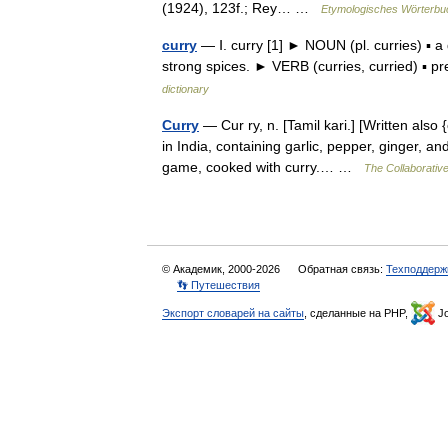
(1924), 123f.; Rey… …
Etymologisches Wörterbu
curry
— Ⅰ. curry [1] ► NOUN (pl. curries) ▪ a 
strong spices. ► VERB (curries, curried) ▪ 
dictionary
Curry
— Cur ry, n. [Tamil kari.] [Written als
in India, containing garlic, pepper, ginger, an
game, cooked with curry.… …
The Collaborative
© Академик, 2000-2026
Обратная связь:
Техподдерж
👣 Путешествия
Экспорт словарей на сайты
, сделанные на PHP,
Jo