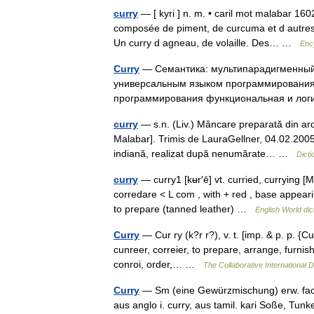
curry
— [ kyri ] n. m. • caril mot malabar 1602
composée de piment, de curcuma et d autres 
Un curry d agneau, de volaille. Des… …
Enc
Curry
— Семантика: мультипарадигменный:
универсальным языком программирования,
программирования функциональная и логи
curry
— s.n. (Liv.) Mâncare preparată din ardei 
Malabar]. Trimis de LauraGellner, 04.02.20
indiană, realizat după nenumărate… …
Dicț
curry
— curry1 [kʉr′ē] vt. curried, currying [M
corredare < L com , with + red , base appeari
to prepare (tanned leather) …
English World dic
Curry
— Cur ry (k?r r?), v. t. [imp. & p. p. {Cu
cunreer, correier, to prepare, arrange, furnish,
conroi, order,… …
The Collaborative International D
Curry
— Sm (eine Gewürzmischung) erw. fach.
aus anglo i. curry, aus tamil. kari Soße, Tunk