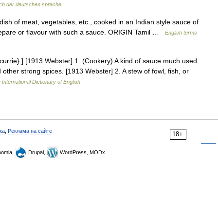
ch der deutschen sprache
dish of meat, vegetables, etc., cooked in an Indian style sauce of
prepare or flavour with such a sauce. ORIGIN Tamil …
English terms
o {currie}.] [1913 Webster] 1. (Cookery) A kind of sauce much used
d other strong spices. [1913 Webster] 2. A stew of fowl, fish, or
 International Dictionary of English
ка
,
Реклама на сайте
18+
omla,
Drupal,
WordPress, MODx.