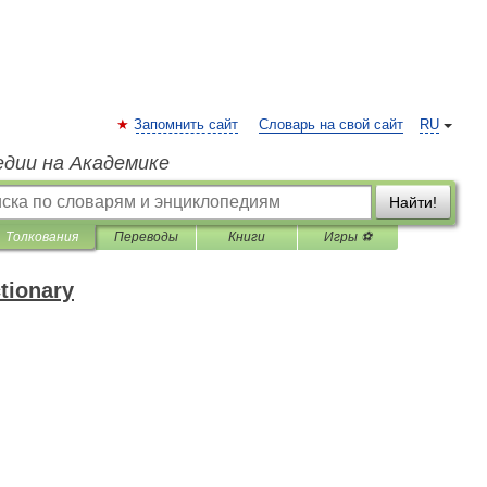
Запомнить сайт
Словарь на свой сайт
RU
едии на Академике
Найти!
Толкования
Переводы
Книги
Игры ⚽
ctionary