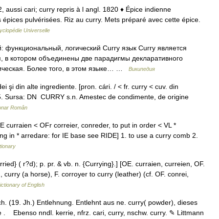
, aussi cari; curry repris à l angl. 1820 ♦ Épice indienne
épices pulvérisées. Riz au curry. Mets préparé avec cette épice.
yclopédie Universelle
 функциональный, логический Curry язык Curry является
 в котором объединены две парадигмы декларативного
ческая. Более того, в этом языке… …
Википедия
şi din alte ingrediente. [pron. cári. / < fr. curry < cuv. din
05. Sursa: DN CURRY s.n. Amestec de condimente, de origine
ionar Român
E curraien < OFr correier, conreder, to put in order < VL *
ng in * arredare: for IE base see RIDE] 1. to use a curry comb 2.
tionary
rried} ( r?d); p. pr. & vb. n. {Currying}.] [OE. curraien, curreien, OF.
 curry (a horse), F. corroyer to curry (leather) (cf. OF. conrei,
ictionary of English
 (19. Jh.) Entlehnung. Entlehnt aus ne. curry( powder), dieses
e . Ebenso nndl. kerrie, nfrz. cari, curry, nschw. curry. ✎ Littmann