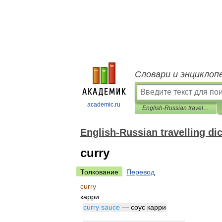
Словари и энциклоп
academic.ru
English-Russian travelling dictionary
English-Russian travelling di
curry
Толкование
Перевод
curry
карри
curry
sauce
—
соус
карри