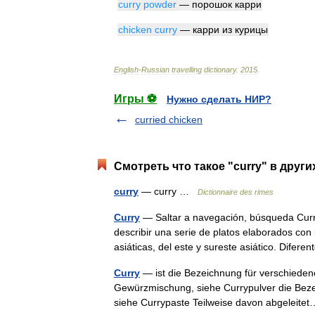
curry
powder
—
порошок
карри
chicken
curry
—
карри
из
курицы
English
-
Russian
travelling
dictionary
.
2015
.
Игры ⚽
Нужно сделать НИР?
curried chicken
Смотреть что такое "curry" в други
curry
— curry …
Dictionnaire des rimes
Curry
— Saltar a navegación, búsqueda Curr
describir una serie de platos elaborados con
asiáticas, del este y sureste asiático. Difer
Curry
— ist die Bezeichnung für verschiedene
Gewürzmischung, siehe Currypulver die Beze
siehe Currypaste Teilweise davon abgelei